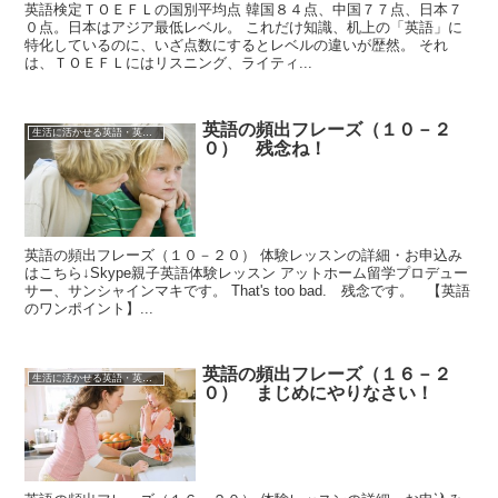
英語検定ＴＯＥＦＬの国別平均点 韓国８４点、中国７７点、日本７
０点。日本はアジア最低レベル。 これだけ知識、机上の「英語」に
特化しているのに、いざ点数にするとレベルの違いが歴然。 それ
は、ＴＯＥＦＬにはリスニング、ライティ...
英語の頻出フレーズ（１０－２
生活に活かせる英語・英会話
０） 残念ね！
英語の頻出フレーズ（１０－２０） 体験レッスンの詳細・お申込み
はこちら↓Skype親子英語体験レッスン アットホーム留学プロデュー
サー、サンシャインマキです。 That's too bad. 残念です。 【英語
のワンポイント】...
英語の頻出フレーズ（１６－２
生活に活かせる英語・英会話
０） まじめにやりなさい！