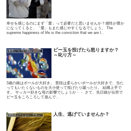
幸せを感じるのにまず「愛」って必要だと思いませんか？感性が豊か
になってくると、「愛」もまた感じやすくなるでしょう。 The
supreme happiness of life is the conviction that we are l...
ビー玉を投げたら怒りますか？
教育について（Education）
～叱り方～
3歳の娘はボールが大好き。 普段は柔らかいボールが大好きで、当た
ってもいたくないものを大小使って投げたり蹴ったり。 結構上手で
す。 サッカー好きな母の影響でしょうか・・ さて、先日娘が台所で
ビー玉をころころして遊んで...
人生、逃げていませんか？
アファメーション、アサーティブネス、格言等