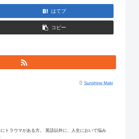
はてブ
コピー
Sunshine Maki
語にトラウマがある方。 英語以外に、人生において悩み
.