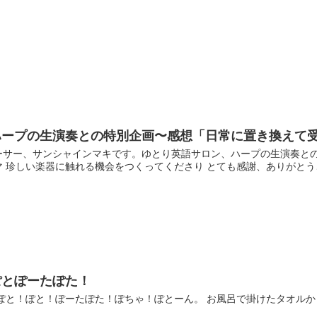
ハープの生演奏との特別企画〜感想「日常に置き換えて
ーサー、サンシャインマキです。ゆとり英語サロン、ハープの生演奏との
 珍しい楽器に触れる機会をつくってくださり とても感謝、ありがとうご
ぽとぽーたぽた！
ぽと！ぽと！ぽーたぽた！ぽちゃ！ぽとーん。 お風呂で掛けたタオルから