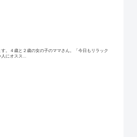
ます。４歳と２歳の女の子のママさん。「今日もリラック
にオスス...