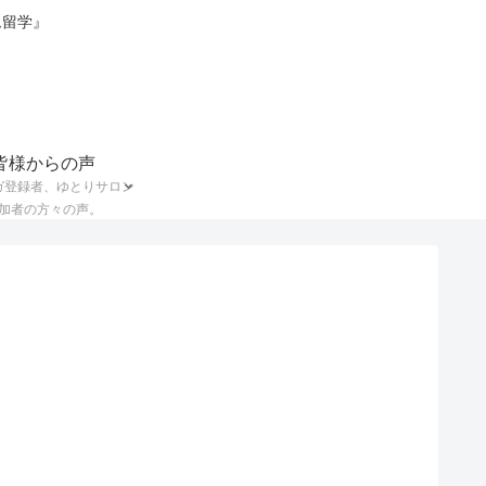
ム留学』
皆様からの声
ガ登録者、ゆとりサロン
加者の方々の声。