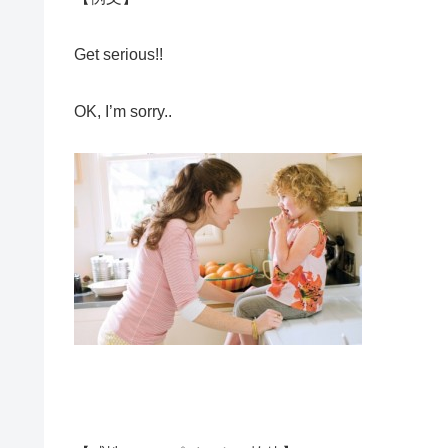
Get serious!!
OK, I’m sorry..