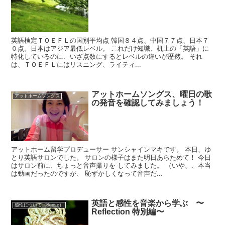
英語検定ＴＯＥＦＬの国別平均点 韓国８４点、中国７７点、日本７
０点。日本はアジア最低レベル。 これだけ知識、机上の「英語」に
特化しているのに、いざ点数にするとレベルの違いが歴然。 それ
は、ＴＯＥＦＬにはリスニング、ライティ...
アットホームソングス、曜日の歌
アットホームソングス
の発音を確認してみましょう！
アットホーム留学プロデューサー サンシャインマキです。 本日、ゆ
とり英語サロンでした。 サロンの様子はまた明日あらためて！ 今日
はサロン前に、ちょっと音声撮りを してみました。 （いや、、本当
は動画だったのですが、 恥ずかしくなって音声だ...
英語と感性を音楽から学ぶ 〜
感性について（Sense）
Reflection 特別編〜