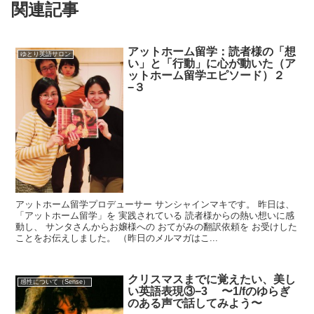
関連記事
アットホーム留学：読者様の「想
ゆとり英語サロン
い」と「行動」に心が動いた（ア
ットホーム留学エピソード）２
−３
アットホーム留学プロデューサー サンシャインマキです。 昨日は、
「アットホーム留学」を 実践されている 読者様からの熱い想いに感
動し、 サンタさんからお嬢様への おてがみの翻訳依頼を お受けした
ことをお伝えしました。 （昨日のメルマガはこ...
クリスマスまでに覚えたい、美し
感性について（Sense）
い英語表現③−3 〜1/fのゆらぎ
のある声で話してみよう〜