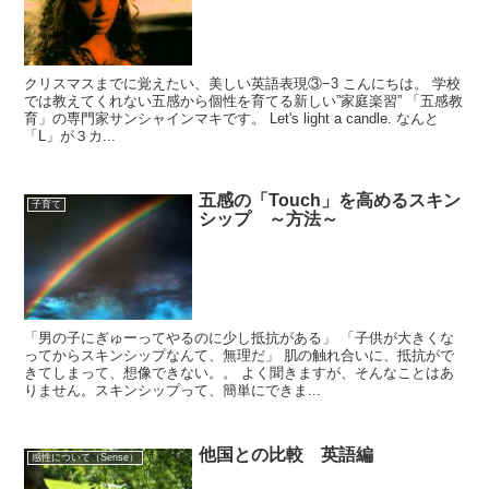
クリスマスまでに覚えたい、美しい英語表現③−3 こんにちは。 学校
では教えてくれない五感から個性を育てる新しい”家庭楽習” 「五感教
育」の専門家サンシャインマキです。 Let's light a candle. なんと
「L」が３カ...
五感の「Touch」を高めるスキン
子育て
シップ ～方法～
「男の子にぎゅーってやるのに少し抵抗がある」 「子供が大きくな
ってからスキンシップなんて、無理だ」 肌の触れ合いに、抵抗がで
きてしまって、想像できない。。 よく聞きますが、そんなことはあ
りません。スキンシップって、簡単にできま...
他国との比較 英語編
感性について（Sense）