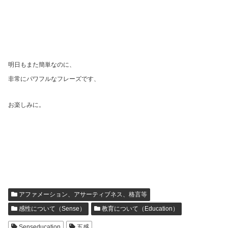
明日もまた簡単なのに、
非常にパワフルなフレーズです、
お楽しみに。
アファメーション、アサーティブネス、格言等
感性について（Sense）
教育について（Education）
Senseducation
五感