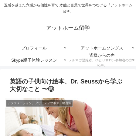
五感を越えた六感から個性を育て 才能と言葉で世界をつなげる『アットホーム
留学』
アットホーム留学
プロフィール
アットホームソングス
皆様からの声
Skype親子体験レッスン
メルマガ登録者、ゆとりサロン参加者の方々
の声。
英語の子供向け絵本、Dr. Seussから学ぶ
大切なこと 〜⑨
アファメーション、アサーティブネス、格言等