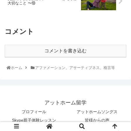
大切なこと 〜⑩
コメント
コメントを書き込む
ホーム
アファメーション、アサーティブネス、格言等
アットホーム留学
プロフィール
アットホームソングス
Skype親子体験レッスン
皆様からの声
© 2013 アットホーム留学.