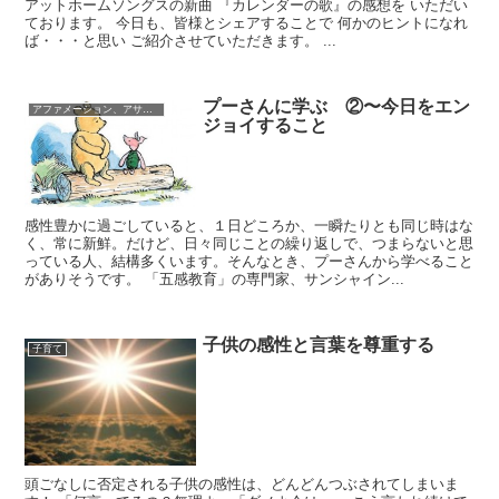
アットホームソングスの新曲 『カレンダーの歌』の感想を いただい
ております。 今日も、皆様とシェアすることで 何かのヒントになれ
ば・・・と思い ご紹介させていただきます。 ...
プーさんに学ぶ ②〜今日をエン
アファメーション、アサーティブネス、格言等
ジョイすること
感性豊かに過ごしていると、１日どころか、一瞬たりとも同じ時はな
く、常に新鮮。だけど、日々同じことの繰り返しで、つまらないと思
っている人、結構多くいます。そんなとき、プーさんから学べること
がありそうです。 「五感教育」の専門家、サンシャイン...
子供の感性と言葉を尊重する
子育て
頭ごなしに否定される子供の感性は、どんどんつぶされてしまいま