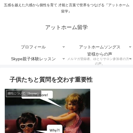
五感を越えた六感から個性を育て 才能と言葉で世界をつなげる『アットホーム
留学』
アットホーム留学
プロフィール
アットホームソングス
皆様からの声
Skype親子体験レッスン
メルマガ登録者、ゆとりサロン参加者の方々
の声。
子供たちと質問を交わす重要性
感性について（Sense）