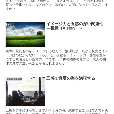
す！ 「何言ってるの？無理よ」「ダメよ今は。」 こう言われ続けて
育った子供たちは、今どれだけ「冷めた」人間になっていると思いま
すか？
イメージ力と五感の深い関連性
子育て
～視覚（Vision）～
実際に見たものをイメージするなんて、無理だよ。だから視覚とイメ
ージはつながらない。 いえいえ、視覚も、イメージ力、感性を豊か
にする素晴らしい感覚の一つです。 子供の物体の見方と、大人の物
体の見方の違いもあるかもしれませんが、 ...
五感で真夏の海を満喫する
マキ流子育て
五感をフルに使っていますか？８月の海。想像することはできても実