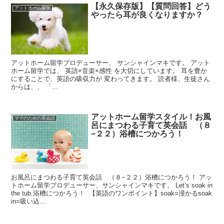
【永久保存版】【質問回答】どう
アットホーム留学
やったら耳が良くなりますか？
アットホーム留学プロデューサー、 サンシャインマキです。 アット
ホーム留学では、 英語×音楽×感性 を大切にしています。 耳を豊か
にすることで、英語の吸収力が 変わってきます。 読者様、生徒さん
からは、、 「...
アットホーム留学スタイル！お風
ママのための英会話
呂にまつわる子育て英会話 （８
−２２）浴槽につかろう！
お風呂にまつわる子育て英会話 （８−２２）浴槽につかろう！ アッ
トホーム留学プロデューサー、サンシャインマキです。 Let’s soak in
the tub.浴槽につかろう！ 【英語のワンポイント】soak=浸かるsoak
in=吸い込...