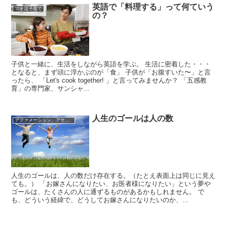
英語で「料理する」って何ていう
マキ流子育て
の？
子供と一緒に、生活をしながら英語を学ぶ。 生活に密着した・・・
となると、まず頭に浮かぶのが「食」 子供が「お腹すいた〜」と言
ったら、 「Let's cook together! 」と言ってみませんか？ 「五感教
育」の専門家、サンシャ...
人生のゴールは人の数
アファメーション、アサーティブネス、格言等
人生のゴールは、人の数だけ存在する。（たとえ表面上は同じに見え
ても。） 「お嫁さんになりたい、お医者様になりたい」という夢や
ゴールは、たくさんの人に通ずるものがあるかもしれません。 で
も、どういう経緯で、どうしてお嫁さんになりたいのか、...