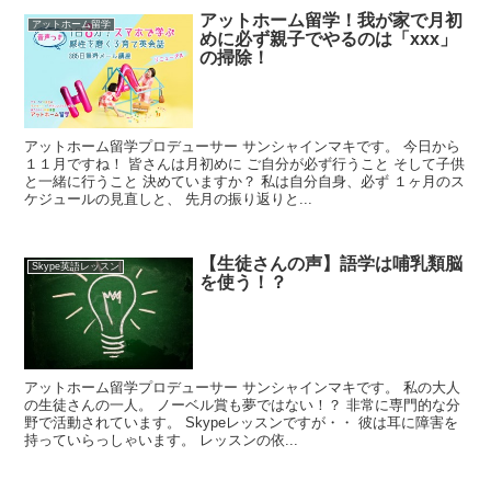
アットホーム留学！我が家で月初
アットホーム留学
めに必ず親子でやるのは「xxx」
の掃除！
アットホーム留学プロデューサー サンシャインマキです。 今日から
１１月ですね！ 皆さんは月初めに ご自分が必ず行うこと そして子供
と一緒に行うこと 決めていますか？ 私は自分自身、必ず １ヶ月のス
ケジュールの見直しと、 先月の振り返りと...
【生徒さんの声】語学は哺乳類脳
Skype英語レッスン
を使う！？
アットホーム留学プロデューサー サンシャインマキです。 私の大人
の生徒さんの一人。 ノーベル賞も夢ではない！？ 非常に専門的な分
野で活動されています。 Skypeレッスンですが・・ 彼は耳に障害を
持っていらっしゃいます。 レッスンの依...