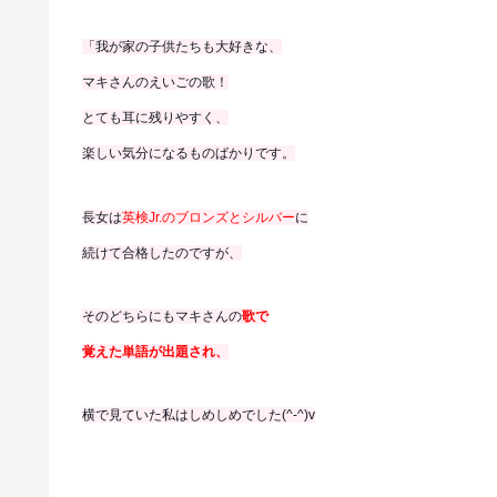
「我が家の子供たちも大好きな、
マキさんのえいごの歌！
とても耳に残りやすく、
楽しい気分になるものばかりです。
長女は
英検Jr.のブロンズとシルバー
に
続けて合格したのですが、
そのどちらにもマキさんの
歌で
覚えた単語が出題され、
横で見ていた私はしめしめでした(^-^)v