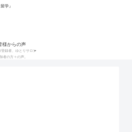
ム留学』
皆様からの声
ガ登録者、ゆとりサロン
加者の方々の声。