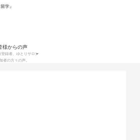
ム留学』
皆様からの声
ガ登録者、ゆとりサロン
加者の方々の声。