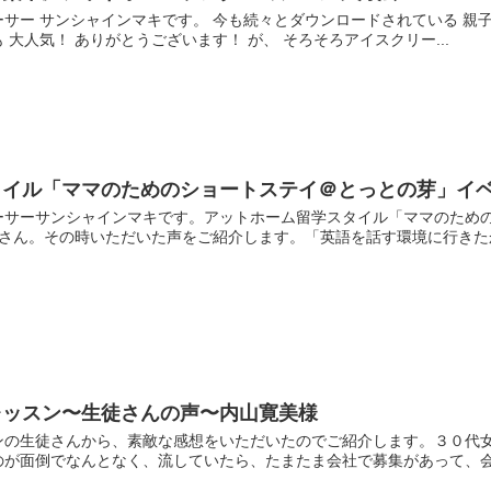
サー サンシャインマキです。 今も続々とダウンロードされている 親子
大人気！ ありがとうございます！ が、 そろそろアイスクリー...
タイル「ママのためのショートステイ＠とっとの芽」イ
ーサーサンシャインマキです。アットホーム留学スタイル「ママのため
さん。その時いただいた声をご紹介します。「英語を話す環境に行きたか
ッスン〜生徒さんの声〜内山寛美様
ンの生徒さんから、素敵な感想をいただいたのでご紹介します。３０代
が面倒でなんとなく、流していたら、たまたま会社で募集があって、会社