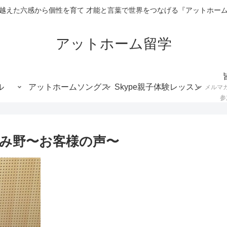
越えた六感から個性を育て 才能と言葉で世界をつなげる『アットホー
アットホーム留学
ル
アットホームソングス
Skype親子体験レッスン
メルマ
参
み野〜お客様の声〜