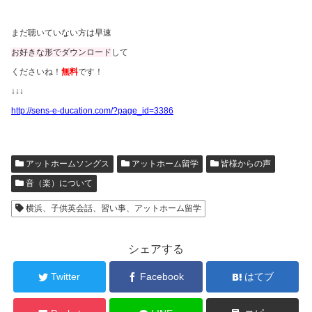
まだ聴いていない方は早速
お好きな形でダウンロード
して
くださいね！
無料
です！
↓↓↓
http://sens-e-ducation.com/?page_id=3386
アットホームソングス
アットホーム留学
皆様からの声
音（楽）について
横浜、子供英会話、習い事、アットホーム留学
シェアする
Twitter
Facebook
はてブ