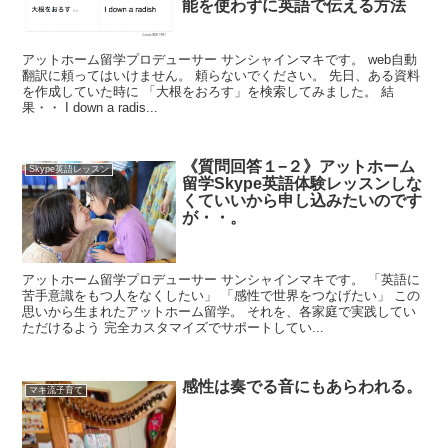
能を使わずに英語で伝える方法
アットホーム留学プロデューサー サンシャインマキです。 web自動
翻訳に頼ってはいけません。 頼らないでください。 先日、ある資料
を作成していた時に 「大根をおろす」を検索してみました。 結
果・・ I down a radis...
《質問回答１−２》アットホーム
Skype英語レッスン
留学Skype英語体験レッスンしな
くていいから申し込みたいのです
が・・。
アットホーム留学プロデューサー サンシャインマキです。 「英語に
苦手意識をもつ人をなくしたい」 「感性で世界をつなげたい」 この
思いから生まれたアットホーム留学。 それを、各家庭で実践してい
ただけるよう 完全カスタマイズでサポートしてい...
感性は奏でる音にもあらわれる。
マキ流子育て