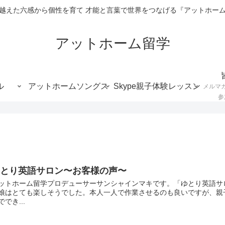
越えた六感から個性を育て 才能と言葉で世界をつなげる『アットホー
アットホーム留学
ル
アットホームソングス
Skype親子体験レッスン
メルマ
参
ゆとり英語サロン〜お客様の声〜
ットホーム留学プロデューサーサンシャインマキです。「ゆとり英語サ
娘はとても楽しそうでした。本人一人で作業させるのも良いですが、親
ででき...