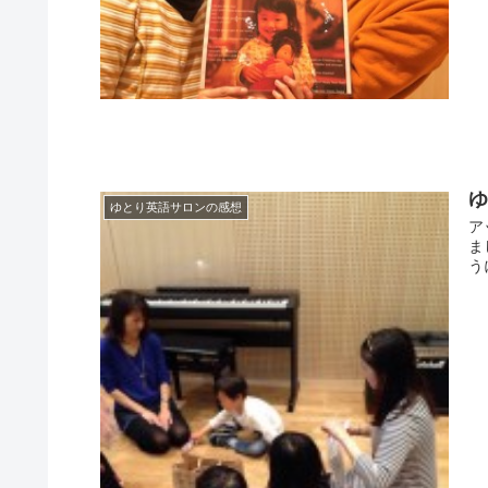
ゆとり英語サロンの感想
ア
ま
う