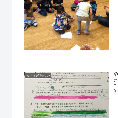
ゆとり英語サロン
ア
ま
を