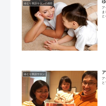
ゆとり英語サロンの感想
ア
ま
と
ゆとり英語サロン
ア
と