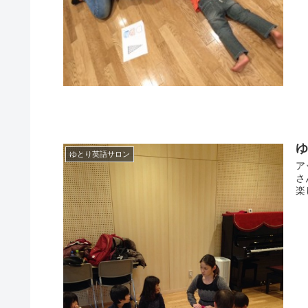
ゆとり英語サロン
ア
さ
楽