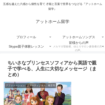
五感を越えた六感から個性を育て 才能と言葉で世界をつなげる『アットホーム
留学』
アットホーム留学
プロフィール
アットホームソングス
皆様からの声
Skype親子体験レッスン
メルマガ登録者、ゆとりサロン参加者の方々
の声。
ちいさなプリンセスソフィアから英語で親
子で学べる、人生に大切なメッセージ（ま
とめ）
アファメーション、アサーティブネス、格言等