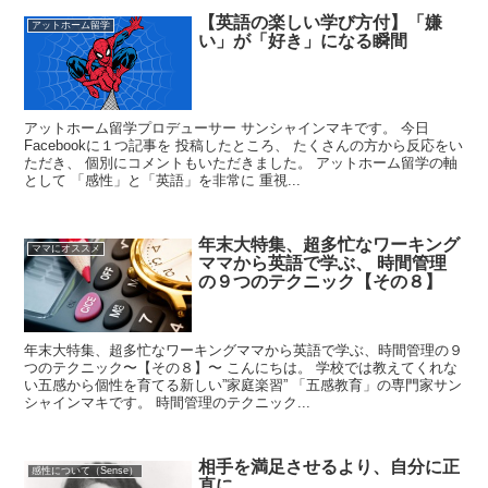
【英語の楽しい学び方付】「嫌
アットホーム留学
い」が「好き」になる瞬間
アットホーム留学プロデューサー サンシャインマキです。 今日
Facebookに１つ記事を 投稿したところ、 たくさんの方から反応をい
ただき、 個別にコメントもいただきました。 アットホーム留学の軸
として 「感性」と「英語」を非常に 重視...
年末大特集、超多忙なワーキング
ママにオススメ
ママから英語で学ぶ、 時間管理
の９つのテクニック【その８】
年末大特集、超多忙なワーキングママから英語で学ぶ、時間管理の９
つのテクニック〜【その８】〜 こんにちは。 学校では教えてくれな
い五感から個性を育てる新しい”家庭楽習” 「五感教育」の専門家サン
シャインマキです。 時間管理のテクニック...
相手を満足させるより、自分に正
感性について（Sense）
直に。