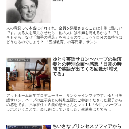
人の意見って本当にそれぞれ。全員を満足させることは非常に難しい
です。ある人を満足させたら、他の人には不満を与えるかも？ でも
そもそも、なぜ「相手の満足」を考えるのでしょう？自分の気持ちは
どうなるのでしょう？ 「五感教育」の専門家、サンシ...
ゆとり英語サロン〜ハープの生演
ゆとり英語サロン
奏との特別企画〜感想「日常の時
間で英語が出てくる回数が 増え
てる」
アットホーム留学プロデューサー、サンシャインマキです。ゆとり英
語サロン、ハープの生演奏との特別企画にご参加くださった親子から
の感想です。戸塚在住：５歳の息子さんとママ⬇⬇「今回、ハープコ
ラボということで、楽しみにしていました。生演奏はとても...
ちいさなプリンセスソフィアから
アファメーション、アサーティブネス、格言等